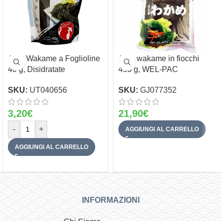
Alga Wakame a Foglioline
Alga wakame in fiocchi
40 g, Disidratate
453 g, WEL-PAC
SKU:
UT040656
SKU:
GJ077352
3,20
€
21,90
€
-
+
AGGIUNGI AL CARRELLO
AGGIUNGI AL CARRELLO
INFORMAZIONI