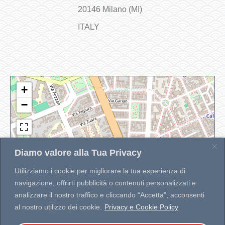
20146 Milano (MI)
ITALY
+
−
Diamo valore alla Tua Privacy
Utilizziamo i cookie per migliorare la tua esperienza di
navigazione, offrirti pubblicità o contenuti personalizzati e
analizzare il nostro traffico e cliccando “Accetta”, acconsenti
Leaflet
|
| Map data ©
OpenStreetMap
contributors
Developed by
WP MAPIT
al nostro utilizzo dei cookie.
Privacy e Cookie Policy