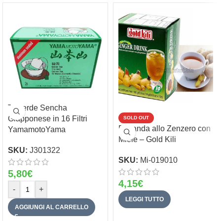
Te verde Sencha
Giapponese in 16 Filtri
SOLD OUT
Bevanda allo Zenzero con
YamamotoYama
Miele – Gold Kili
SKU:
J301322
SKU:
Mi-019010
5,80
€
4,15
€
-
+
LEGGI TUTTO
AGGIUNGI AL CARRELLO