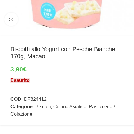
Clicca per ingrandire
Biscotti allo Yogurt con Pesche Bianche
170g, Macao
3,90
€
Esaurito
COD:
DF324412
Categorie:
Biscotti
,
Cucina Asiatica
,
Pasticceria /
Colazione