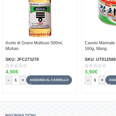
Aceto di Grano Multiuso 500ml,
Cavolo Marinato 
Mizkan
160g, Wang
SKU:
JFC273278
SKU:
UT012588
4,90
€
3,90
€
-
+
-
+
AGGIUNGI AL CARRELLO
AGG
INFORMAZIONI