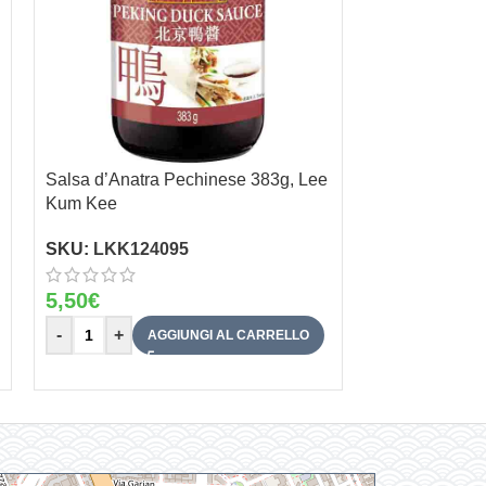
Salsa d’Anatra Pechinese 383g, Lee
Salsa Di Soia
Kum Kee
SKU:
SSP90
SKU:
LKK124095
7,80
€
5,50
€
-
+
-
+
AGGIUNGI AL CARRELLO