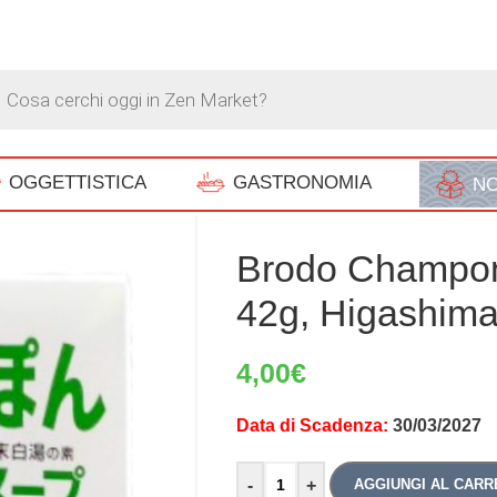
OGGETTISTICA
GASTRONOMIA
NO
Brodo Champon
42g, Higashima
4,00
€
Data di Scadenza:
Alternative:
30/03/2027
-
+
AGGIUNGI AL CARR