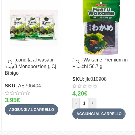
Alga condita al wasabi
Alga Wakame Premium in
15g(3 Monoporzioni), Cj
Fiocchi 56.7 g
Bibigo
SKU:
jfc010908
SKU:
AE706404
4,20
€
3,95
€
-
+
AGGIUNGI AL CARRELLO
AGGIUNGI AL CARRELLO