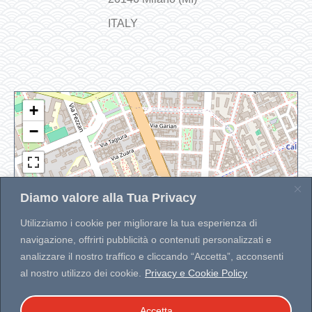
ITALY
+
−
Diamo valore alla Tua Privacy
Utilizziamo i cookie per migliorare la tua esperienza di
navigazione, offrirti pubblicità o contenuti personalizzati e
analizzare il nostro traffico e cliccando “Accetta”, acconsenti
Leaflet
|
| Map data ©
OpenStreetMap
contributors
Developed by
WP MAPIT
al nostro utilizzo dei cookie.
Privacy e Cookie Policy
Accetta