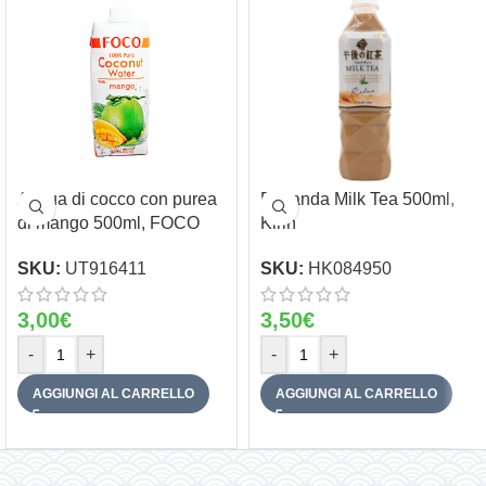
Acqua di cocco con purea
Bevanda Milk Tea 500ml,
di mango 500ml, FOCO
Kirin
SKU:
UT916411
SKU:
HK084950
3,00
€
3,50
€
-
+
-
+
AGGIUNGI AL CARRELLO
AGGIUNGI AL CARRELLO