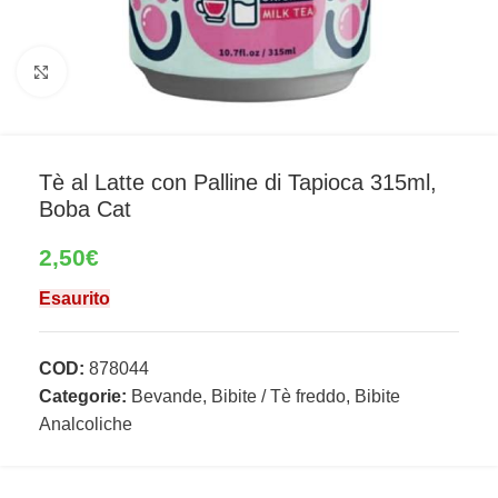
Clicca per ingrandire
Tè al Latte con Palline di Tapioca 315ml,
Boba Cat
2,50
€
Esaurito
COD:
878044
Categorie:
Bevande
,
Bibite / Tè freddo
,
Bibite
Analcoliche