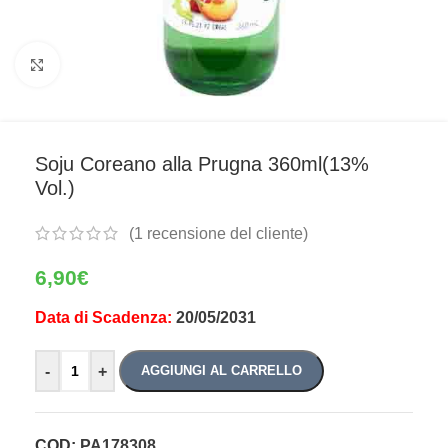
Clicca per ingrandire
Soju Coreano alla Prugna 360ml(13%
Vol.)
(
1
recensione del cliente)
6,90
€
Data di Scadenza:
Alternative:
20/05/2031
-
+
AGGIUNGI AL CARRELLO
COD:
PA178308