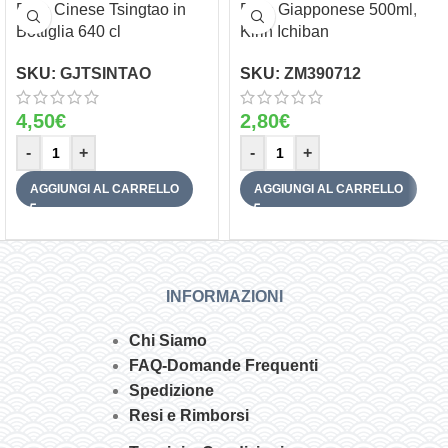
Birra Cinese Tsingtao in
Birra Giapponese 500ml,
Bottiglia 640 cl
Kirin Ichiban
SKU:
GJTSINTAO
SKU:
ZM390712
4,50
€
2,80
€
-
+
-
+
AGGIUNGI AL CARRELLO
AGGIUNGI AL CARRELLO
INFORMAZIONI
Chi Siamo
FAQ-Domande Frequenti
Spedizione
Resi e Rimborsi