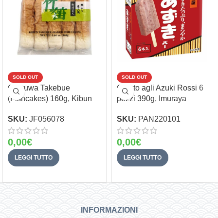
SOLD OUT
SOLD OUT
Chikuwa Takebue
Gelato agli Azuki Rossi 6
(Fishcakes) 160g, Kibun
pezzi 390g, Imuraya
SKU:
JF056078
SKU:
PAN220101
0,00
€
0,00
€
LEGGI TUTTO
LEGGI TUTTO
INFORMAZIONI