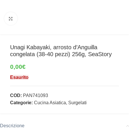
Clicca per ingrandire
Unagi Kabayaki, arrosto d’Anguilla
congelata (38-40 pezzi) 256g, SeaStory
0,00
€
Esaurito
COD:
PAN741093
Categorie:
Cucina Asiatica
,
Surgelati
Descrizione